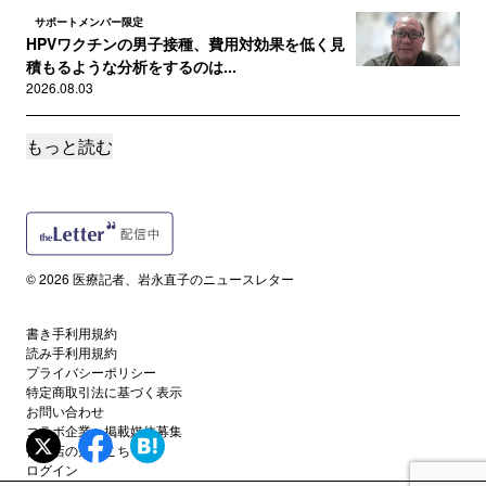
サポートメンバー限定
HPVワクチンの男子接種、費用対効果を低く見
積もるような分析をするのは...
2026.08.03
もっと読む
誰でも
「ひとたび風しんが流行れば、どれだけの命が
無かったことにされるのか」 ...
2026.07.26
誰でも
© 2026 医療記者、岩永直子のニュースレター
HPVワクチンの男性定期接種化 厚労省「薬事
承認が得られている範囲を議...
書き手利用規約
2026.07.22
読み手利用規約
プライバシーポリシー
特定商取引法に基づく表示
誰でも
お問い合わせ
排除したからといって終わりではない 娘を先
コラボ企業・掲載媒体募集
天性風しん症候群で失った母が...
代理店の方はこちら
2026.07.21
ログイン