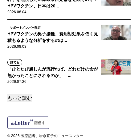
HPVワクチン、日本は20...
2026.08.04
サポートメンバー限定
HPVワクチンの男子接種、費用対効果を低く見
積もるような分析をするのは...
2026.08.03
誰でも
「ひとたび風しんが流行れば、どれだけの命が
無かったことにされるのか」 ...
2026.07.26
もっと読む
誰でも
HPVワクチンの男性定期接種化 厚労省「薬事
承認が得られている範囲を議...
2026.07.22
誰でも
© 2026 医療記者、岩永直子のニュースレター