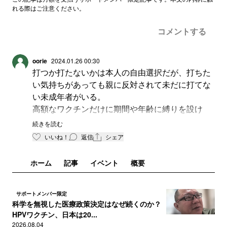
れる際はご注意ください。
コメントする
oorie
2024.01.26 00:30
打つか打たないかは本人の自由選択だが、打ちた
い気持ちがあっても親に反対されて未だに打てな
い未成年者がいる。
高額なワクチンだけに期間や年齢に縛りを設け
ず、今後の国の支援延長を期待したい。
続きを読む
いいね！
返信
シェア
ホーム
記事
イベント
概要
サポートメンバー限定
科学を無視した医療政策決定はなぜ続くのか？
HPVワクチン、日本は20...
2026.08.04