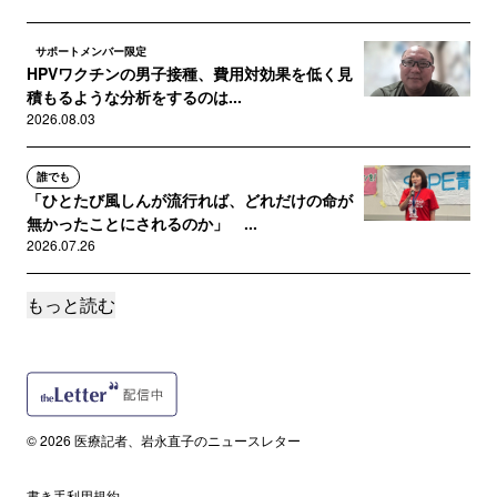
サポートメンバー限定
HPVワクチンの男子接種、費用対効果を低く見
積もるような分析をするのは...
2026.08.03
誰でも
「ひとたび風しんが流行れば、どれだけの命が
無かったことにされるのか」 ...
2026.07.26
もっと読む
誰でも
HPVワクチンの男性定期接種化 厚労省「薬事
承認が得られている範囲を議...
2026.07.22
誰でも
© 2026 医療記者、岩永直子のニュースレター
排除したからといって終わりではない 娘を先
天性風しん症候群で失った母が...
書き手利用規約