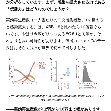
か分析をしています。まず、感染を拡大させる力である
「伝播力」はどうなのでしょうか？
実効再生産数（一人当たりの二次感染者数。1を超える
と感染拡大する）は、XBB.1.5と比べたら1.2倍強ぐら
いです。やはり今広がりつつあるEG.5.1と同等か、そ
れよりも高い可能性があります。伝播力についてのデー
タはおそらく我々が世界で初めて出しました。
（
Transmissibility, infectivity, and immune resistance of the SARS-CoV-2
BA.2.86 variant
より）
——実効再生産数が1.2弱から1.6弱まで幅があります