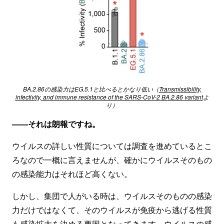
BA.2.86の感染力はEG.5.1と比べるとかなり低い（
Transmissibility,
infectivity, and immune resistance of the SARS-CoV-2 BA.2.86 variant
よ
り）
——それは朗報ですね。
ウイルスの詳しい性質については調査を進めているとこ
ろなので一概に言えませんが、確かにウイルスそのもの
の感染能力はそれほど高くない。
しかし、集団で人がいる時は、ウイルスそのものの感染
力だけではなくて、そのウイルスが免疫から逃げる性質
も感染拡大を決める要因となってきます。ウイルスの感