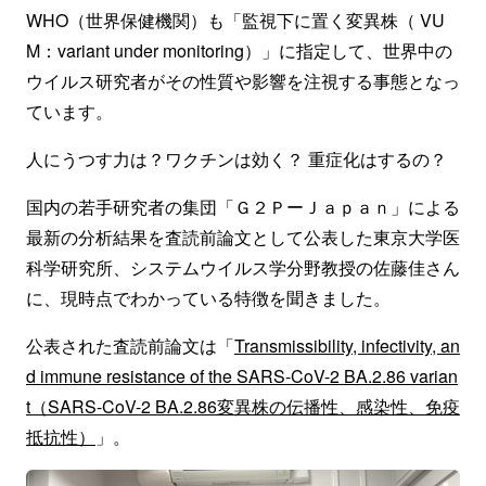
WHO（世界保健機関）も「監視下に置く変異株（ VU
M：variant under monitoring）」に指定して、世界中の
ウイルス研究者がその性質や影響を注視する事態となっ
ています。
人にうつす力は？ワクチンは効く？ 重症化はするの？
国内の若手研究者の集団「Ｇ２ＰーＪａｐａｎ」による
最新の分析結果を査読前論文として公表した東京大学医
科学研究所、システムウイルス学分野教授の佐藤佳さん
に、現時点でわかっている特徴を聞きました。
公表された査読前論文は「
Transmissibility, infectivity, an
d immune resistance of the SARS-CoV-2 BA.2.86 varian
t（SARS-CoV-2 BA.2.86変異株の伝播性、感染性、免疫
抵抗性）
」。