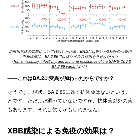
治療用抗体の効果について検討した結果。BA.2には効いた3種類の治療用
中和抗体は、BA.2.86では抗ウイルス作用を見せなかった
（
Transmissibility, infectivity, and immune resistance of the SARS-CoV-2
BA.2.86 variant
より）
——これはBA.2に変異が加わったからですか？
そうです。現状、BA.2.86に効く抗体薬はないというこ
とです。ただまだ調べていないですが、抗体薬以外の薬
もあります。それは効くかもしれません。
XBB感染による免疫の効果は？